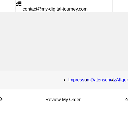
contact@my-digital-journey.com
Impressum
Datenschutz
Allge
Review My Order
0